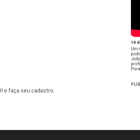
10 d
Um n
podc
João
prof
Pora
PUB
I
e faça seu cadastro.