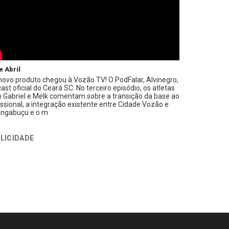
e Abril
ovo produto chegou à Vozão TV! O PodFalar, Alvinegro,
ast oficial do Ceará SC. No terceiro episódio, os atletas
 Gabriel e Melk comentam sobre a transição da base ao
issional, a integração existente entre Cidade Vozão e
ngabuçu e o m
LICIDADE