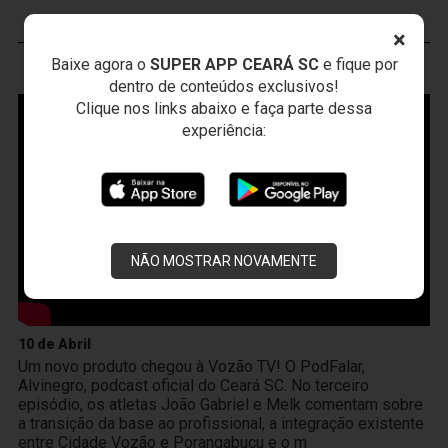
×
Baixe agora o
SUPER APP CEARÁ SC
e fique por
VOZÃO
TV
dentro de conteúdos exclusivos!
Clique nos links abaixo e faça parte dessa
experiência:
NÃO MOSTRAR NOVAMENTE
10 de Abril
Um novo produto chegou à Vozão TV! O PodFalar,
Alvinegro, podcast oficial do Ceará SC. No terceiro
episódio, os atletas João Gabriel e Melk comentam sobre
a transição da base ao profissional, a integração existente
entre Cidade Vozão e Porangabuçu e o m