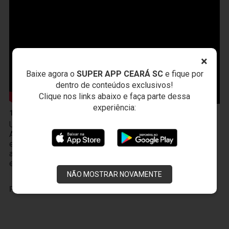
×
Baixe agora o
SUPER APP CEARÁ SC
e fique por
dentro de conteúdos exclusivos!
Clique nos links abaixo e faça parte dessa
experiência:
10 de Abril
Um novo produto chegou à Vozão TV! O PodFalar,
Alvinegro, podcast oficial do Ceará SC. No terceiro
episódio, os atletas João Gabriel e Melk comentam sobre
a transição da base ao profissional, a integração existente
entre Cidade Vozão e Porangabuçu e o m
NÃO MOSTRAR NOVAMENTE
PUBLICIDADE