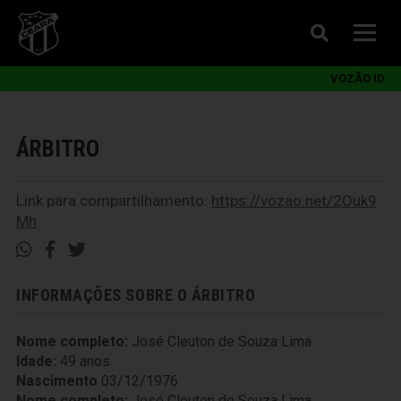
VOZÃO ID
ÁRBITRO
Link para compartilhamento:
https://vozao.net/2Ouk9
Mh
INFORMAÇÕES SOBRE O ÁRBITRO
Nome completo:
José Cleuton de Souza Lima
Idade:
49 anos
Nascimento
03/12/1976
Nome completo:
José Cleuton de Souza Lima