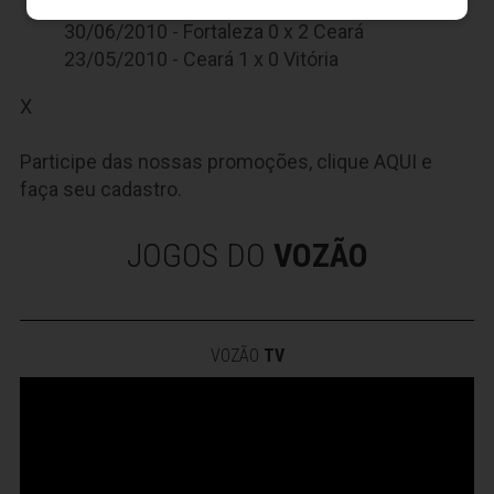
28/08/2010 - Ceará 2 x 2 G. Barueri
30/06/2010 - Fortaleza 0 x 2 Ceará
23/05/2010 - Ceará 1 x 0 Vitória
X
Participe das nossas promoções, clique
AQUI
e
faça seu cadastro.
JOGOS DO
VOZÃO
VOZÃO
TV