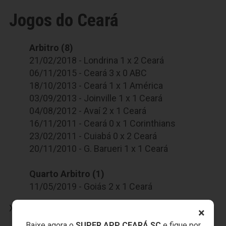
Jogos do Ceará
Arbitro (8)
21/02/2018 - Londrina 1 x 2 Ceará
06/11/2015 - Ceará 3 x 0 ABC
18/10/2013 - Ceará 1 x 1 América
03/09/2013 - Joinville 1 x 1 Ceará
04/08/2012 - Avaí 2 x 1 Ceará
16/11/2011 - Ceará 0 x 1 Corinthians
23/02/2011 - Cuiabá 0 x 2 Ceará
20/11/2010 - G. Barueri 1 x 1 Ceará
Quarto Arbitro (1)
11/05/2019 - Goiás 2 x 1 Ceará
X
×
Baixe agora o
SUPER APP CEARÁ SC
e fique por