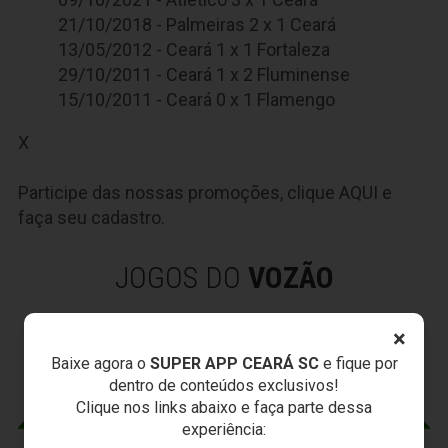
21/10/2018 - Palmeiras 2 x 1 Ceará
13/05/2012 - Ceará 1 x 1 Fortaleza
29/10/2011 - Ceará 1 x 2 Fluminense
15/10/2011 - Ceará 0 x 1 Flamengo
X
Participe das nossas promoções, clique
AQUI
e
faça seu cadastro.
JOGOS DO
VOZÃO
×
Baixe agora o
SUPER APP CEARÁ SC
e fique por
dentro de conteúdos exclusivos!
Clique nos links abaixo e faça parte dessa
experiência: