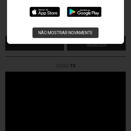
CEARÁ X CUIABÁ
Sábado, 15/08/2026 - 18:30
Presidente Vargas - Capital/CE
Campeonato Brasileiro • 2º Turno • 22 ª Rodada
NÃO MOSTRAR NOVAMENTE
MAIS INFORMAÇÕES
COMPRE AQUI SEU
INGRESSO
VOZÃO
TV