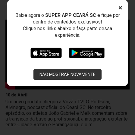
×
VOZÃO
TV
Baixe agora o
SUPER APP CEARÁ SC
e fique por
dentro de conteúdos exclusivos!
Clique nos links abaixo e faça parte dessa
experiência:
NÃO MOSTRAR NOVAMENTE
10 de Abril
Um novo produto chegou à Vozão TV! O PodFalar,
Alvinegro, podcast oficial do Ceará SC. No terceiro
episódio, os atletas João Gabriel e Melk comentam sobre
a transição da base ao profissional, a integração existente
entre Cidade Vozão e Porangabuçu e o m