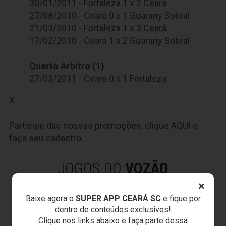
30/01/2011 - Fortaleza 1 x 2 Ceará
27/08/2010 - Ceará 0 x 1 Guarany Sobral
21/03/2010 - Fortaleza 1 x 3 Ceará
17/02/2010 - Ceará 1 x 2 Guarany Sobral
Quarto Arbitro (1)
27/03/2011 - Ceará 0 x 1 Fortaleza
X
Participe das nossas promoções, clique
AQUI
e
faça seu cadastro.
JOGOS DO
VOZÃO
×
Baixe agora o
SUPER APP CEARÁ SC
e fique por
dentro de conteúdos exclusivos!
Clique nos links abaixo e faça parte dessa