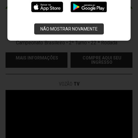
CEARÁ X CUIABÁ
Sábado, 15/08/2026 - 18:30
NÃO MOSTRAR NOVAMENTE
Presidente Vargas - Capital/CE
Campeonato Brasileiro • 2º Turno • 22 ª Rodada
MAIS INFORMAÇÕES
COMPRE AQUI SEU
INGRESSO
VOZÃO
TV