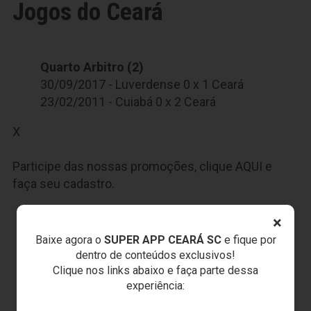
Jogos do Ceará
Quarto Arbitro (2)
30/09/2017 - Luverdense 0 x 1 Ceará
23/02/2011 - Cuiabá 0 x 2 Ceará
X
Participe das nossas promoções, clique
AQUI
e
faça seu cadastro.
JOGOS DO
VOZÃO
×
Baixe agora o
SUPER APP CEARÁ SC
e fique por
dentro de conteúdos exclusivos!
Clique nos links abaixo e faça parte dessa
experiência: