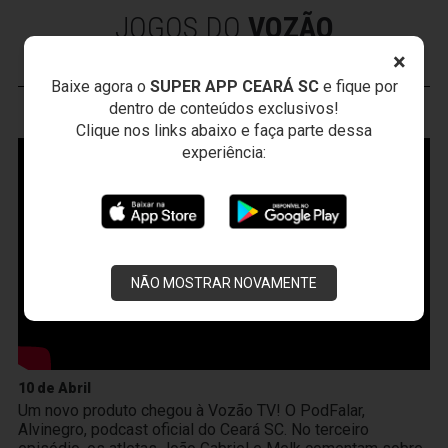
JOGOS DO
VOZÃO
×
Baixe agora o
SUPER APP CEARÁ SC
e fique por
dentro de conteúdos exclusivos!
VOZÃO
TV
Clique nos links abaixo e faça parte dessa
experiência:
NÃO MOSTRAR NOVAMENTE
10 de Abril
Um novo produto chegou à Vozão TV! O PodFalar,
Alvinegro, podcast oficial do Ceará SC. No terceiro