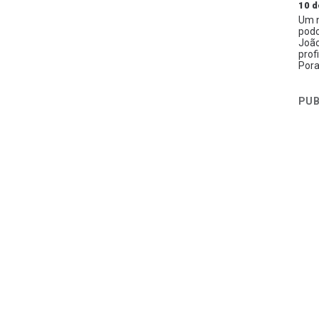
10 d
Um n
podc
João
prof
Pora
PUB