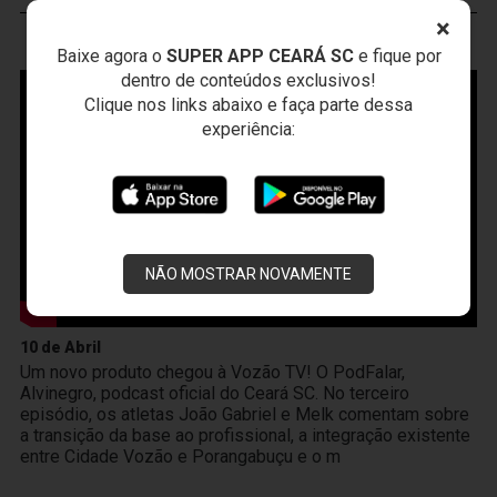
×
VOZÃO
TV
Baixe agora o
SUPER APP CEARÁ SC
e fique por
dentro de conteúdos exclusivos!
Clique nos links abaixo e faça parte dessa
experiência:
NÃO MOSTRAR NOVAMENTE
10 de Abril
Um novo produto chegou à Vozão TV! O PodFalar,
Alvinegro, podcast oficial do Ceará SC. No terceiro
episódio, os atletas João Gabriel e Melk comentam sobre
a transição da base ao profissional, a integração existente
entre Cidade Vozão e Porangabuçu e o m