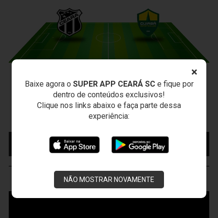
×
CEARÁ X CUIABÁ
Baixe agora o
SUPER APP CEARÁ SC
e fique por
Sábado, 15/08/2026 - 18:30
dentro de conteúdos exclusivos!
Clique nos links abaixo e faça parte dessa
Presidente Vargas - Capital/CE
experiência:
Campeonato Brasileiro • 2º Turno • 22 ª Rodada
MAIS INFORMAÇÕES
COMPRE AQUI SEU
INGRESSO
NÃO MOSTRAR NOVAMENTE
VOZÃO
TV