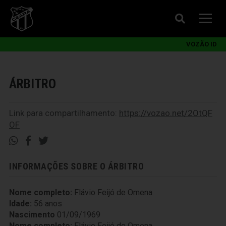
VOZÃO ID
ÁRBITRO
Link para compartilhamento:
https://vozao.net/2OtQF
OF
INFORMAÇÕES SOBRE O ÁRBITRO
Nome completo:
Flávio Feijó de Omena
Idade:
56 anos
Nascimento
01/09/1969
Nome completo:
Flávio Feijó de Omena