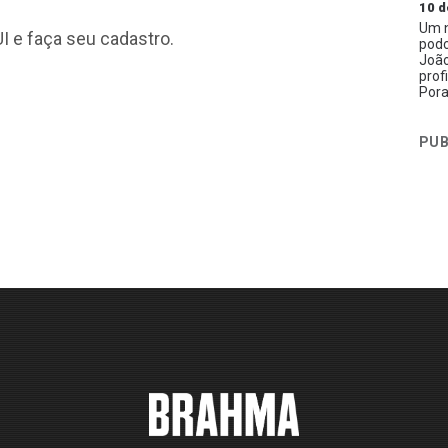
10 d
Um n
I
e faça seu cadastro.
podc
João
prof
Pora
PUB