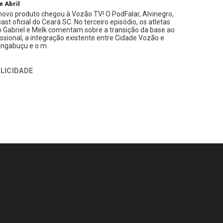
e Abril
ovo produto chegou à Vozão TV! O PodFalar, Alvinegro,
ast oficial do Ceará SC. No terceiro episódio, os atletas
 Gabriel e Melk comentam sobre a transição da base ao
issional, a integração existente entre Cidade Vozão e
ngabuçu e o m
LICIDADE