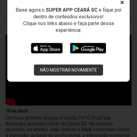
JOGOS DO
VOZÃO
×
Baixe agora o
SUPER APP CEARÁ SC
e fique por
dentro de conteúdos exclusivos!
Clique nos links abaixo e faça parte dessa
VOZÃO
TV
experiência:
NÃO MOSTRAR NOVAMENTE
10 de Abril
Um novo produto chegou à Vozão TV! O PodFalar,
Alvinegro, podcast oficial do Ceará SC. No terceiro
episódio, os atletas João Gabriel e Melk comentam sobre
a transição da base ao profissional, a integração existente