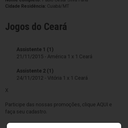
Cidade Residência:
Cuiabá/MT
Jogos do Ceará
Assistente 1 (1)
21/11/2015 - América 1 x 1 Ceará
Assistente 2 (1)
24/11/2012 - Vitória 1 x 1 Ceará
X
Participe das nossas promoções, clique
AQUI
e
faça seu cadastro.