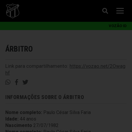
VOZÃO ID
ÁRBITRO
Link para compartilhamento:
https://vozao.net/2Owag
hf
INFORMAÇÕES SOBRE O ÁRBITRO
Nome completo:
Paulo César Silva Faria
Idade:
44 anos
Nascimento
27/07/1982
Nome completo:
Paulo César Silva Faria