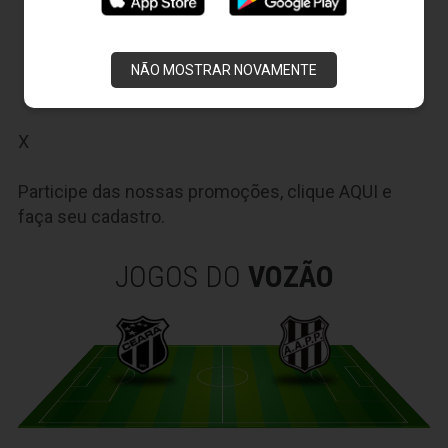
23/09/2014 - Ceará 2 x 0 América
30/08/2014 - Ceará 3 x 1 Luverdense
NÃO MOSTRAR NOVAMENTE
28/04/2013 - Guarany Sobral 3 x 2 Ceará
14/04/2013 - Fortaleza 0 x 1 Ceará
X
Participe das nossas promoções, clique
AQUI
e
faça seu cadastro.
JOGOS DO
VOZÃO