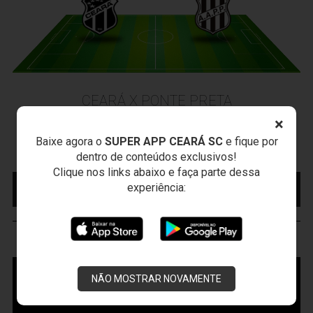
CEARÁ X PONTE PRETA
Sexta-feira, 07/08/2026 - 20:30
×
Arena Vozão (Castelão) - Capital/CE
Baixe agora o
SUPER APP CEARÁ SC
e fique por
Campeonato Brasileiro • 2º Turno • 21 ª Rodada
dentro de conteúdos exclusivos!
Clique nos links abaixo e faça parte dessa
MAIS INFORMAÇÕES
COMPRE AQUI SEU
experiência:
INGRESSO
VOZÃO
TV
NÃO MOSTRAR NOVAMENTE