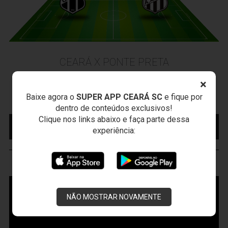
CEARÁ X PONTE PRETA
Sexta-feira, 07/08/2026 - 20:30
×
Arena Vozão (Castelão) - Capital/CE
Baixe agora o
SUPER APP CEARÁ SC
e fique por
Campeonato Brasileiro • 2º Turno • 21 ª Rodada
dentro de conteúdos exclusivos!
Clique nos links abaixo e faça parte dessa
MAIS INFORMAÇÕES
COMPRE AQUI SEU
experiência:
INGRESSO
VOZÃO
TV
NÃO MOSTRAR NOVAMENTE