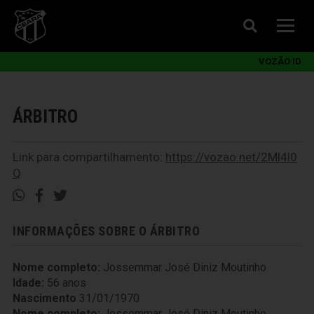
VOZÃO ID
ÁRBITRO
Link para compartilhamento:
https://vozao.net/2Ml4l0
Q
INFORMAÇÕES SOBRE O ÁRBITRO
Nome completo:
Jossemmar José Diniz Moutinho
Idade:
56 anos
Nascimento
31/01/1970
Nome completo:
Jossemmar José Diniz Moutinho