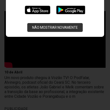
VOZÃO
TV
NÃO MOSTRAR NOVAMENTE
10 de Abril
Um novo produto chegou à Vozão TV! O PodFalar,
Alvinegro, podcast oficial do Ceará SC. No terceiro
episódio, os atletas João Gabriel e Melk comentam sobre
a transição da base ao profissional, a integração existente
entre Cidade Vozão e Porangabuçu e o m
PUBLICIDADE