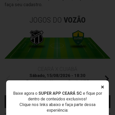
faça seu cadastro.
JOGOS DO
VOZÃO
CEARÁ X CUIABÁ
Sábado, 15/08/2026 - 18:30
Presidente Vargas - Capital/CE
×
Campeonato Brasileiro • 2º Turno • 22 ª Rodada
Baixe agora o
SUPER APP CEARÁ SC
e fique por
dentro de conteúdos exclusivos!
MAIS INFORMAÇÕES
COMPRE AQUI SEU
INGRESSO
Clique nos links abaixo e faça parte dessa
experiência: