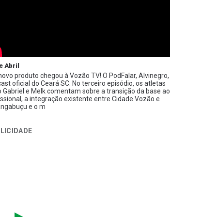
e Abril
ovo produto chegou à Vozão TV! O PodFalar, Alvinegro,
ast oficial do Ceará SC. No terceiro episódio, os atletas
 Gabriel e Melk comentam sobre a transição da base ao
issional, a integração existente entre Cidade Vozão e
ngabuçu e o m
LICIDADE