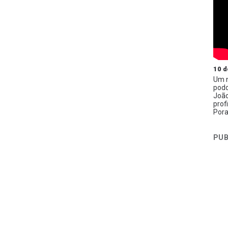
10 d
Um n
podc
João
prof
Pora
PUB