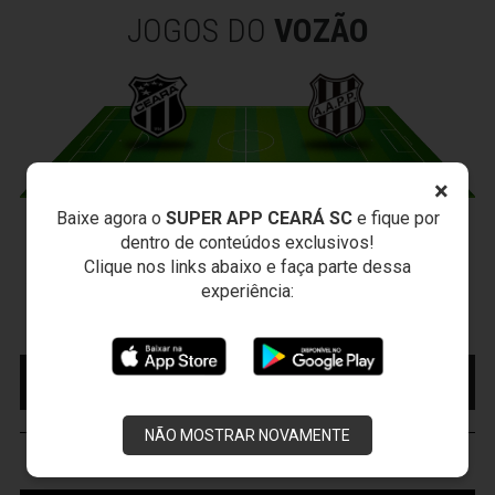
JOGOS DO
VOZÃO
×
Baixe agora o
SUPER APP CEARÁ SC
e fique por
CEARÁ X PONTE PRETA
dentro de conteúdos exclusivos!
Clique nos links abaixo e faça parte dessa
Sexta-feira, 07/08/2026 - 20:30
experiência:
Arena Vozão (Castelão) - Capital/CE
Campeonato Brasileiro • 2º Turno • 21 ª Rodada
MAIS INFORMAÇÕES
COMPRE AQUI SEU
INGRESSO
NÃO MOSTRAR NOVAMENTE
VOZÃO
TV