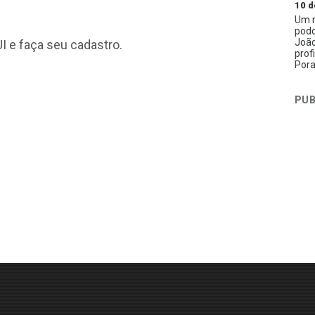
10 d
Um n
podc
João
I
e faça seu cadastro.
prof
Pora
PUB