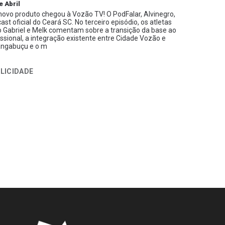
e Abril
ovo produto chegou à Vozão TV! O PodFalar, Alvinegro,
ast oficial do Ceará SC. No terceiro episódio, os atletas
 Gabriel e Melk comentam sobre a transição da base ao
issional, a integração existente entre Cidade Vozão e
ngabuçu e o m
LICIDADE