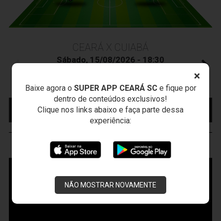
CEARÁ X CUIABÁ
Sábado, 15/08/2026 - 18:30
Presidente Vargas - Capital/CE
×
Campeonato Brasileiro • 2º Turno • 22 ª Rodada
Baixe agora o
SUPER APP CEARÁ SC
e fique por
dentro de conteúdos exclusivos!
MAIS INFORMAÇÕES
COMPRE AQUI SEU
Clique nos links abaixo e faça parte dessa
INGRESSO
experiência:
VOZÃO
TV
NÃO MOSTRAR NOVAMENTE