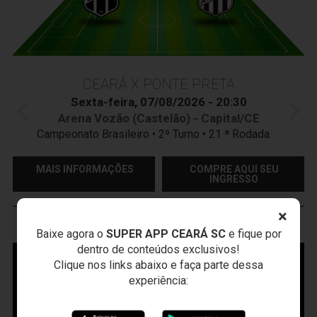
CEARÁ X PONTE PRETA
Sexta-feira, 07/08/2026 - 20:30
Arena Vozão (Castelão) - Capital/CE
Campeonato Brasileiro • 2º Turno • 21 ª Rodada
MAIS INFORMAÇÕES
COMPRE AQUI SEU
INGRESSO
×
VOZÃO
TV
Baixe agora o
SUPER APP CEARÁ SC
e fique por
dentro de conteúdos exclusivos!
Clique nos links abaixo e faça parte dessa
experiência: