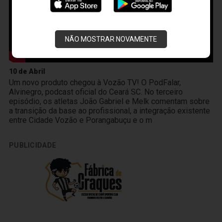
NÃO MOSTRAR NOVAMENTE
10 de Abril
Um novo produto chegou à Vozão TV! O PodFalar,
Alvinegro, podcast oficial do Ceará SC. No terceiro
episódio, os atletas João Gabriel e Melk comentam sobre
a transição da base ao profissional, a integração existente
entre Cidade Vozão e Porangabuçu e o m
PUBLICIDADE