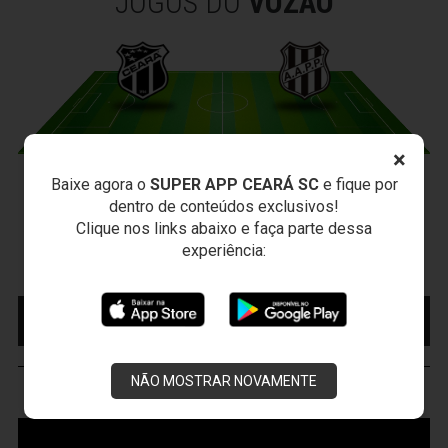
JOGOS DO
VOZÃO
×
Baixe agora o
SUPER APP CEARÁ SC
e fique por
CEARÁ X PONTE PRETA
dentro de conteúdos exclusivos!
Sexta-feira, 07/08/2026 - 20:30
Clique nos links abaixo e faça parte dessa
Arena Vozão (Castelão) - Capital/CE
experiência:
Campeonato Brasileiro • 2º Turno • 21 ª Rodada
MAIS INFORMAÇÕES
COMPRE AQUI SEU
INGRESSO
NÃO MOSTRAR NOVAMENTE
VOZÃO
TV