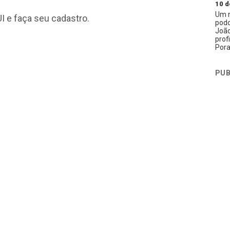
10 d
Um n
I
e faça seu cadastro.
podc
João
prof
Pora
PUB