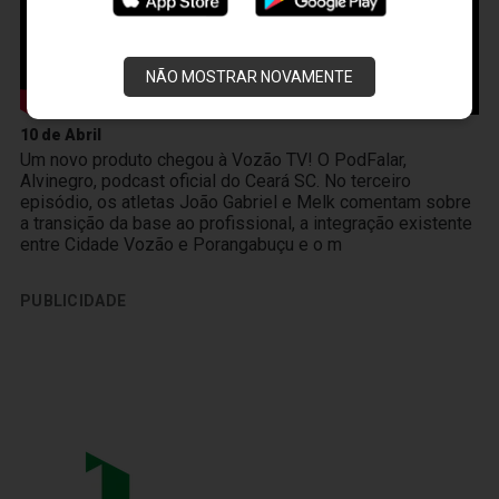
NÃO MOSTRAR NOVAMENTE
10 de Abril
Um novo produto chegou à Vozão TV! O PodFalar,
Alvinegro, podcast oficial do Ceará SC. No terceiro
episódio, os atletas João Gabriel e Melk comentam sobre
a transição da base ao profissional, a integração existente
entre Cidade Vozão e Porangabuçu e o m
PUBLICIDADE