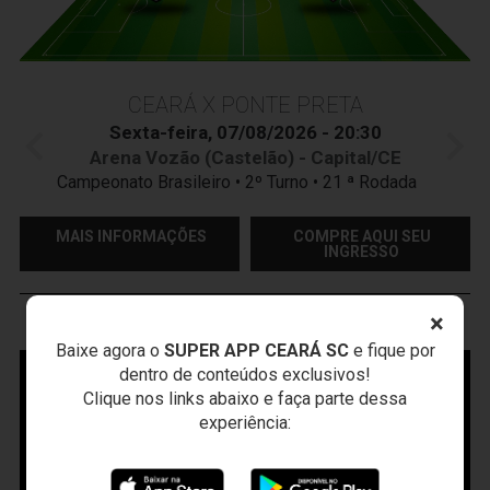
CEARÁ X PONTE PRETA
Sexta-feira, 07/08/2026 - 20:30
Arena Vozão (Castelão) - Capital/CE
Campeonato Brasileiro • 2º Turno • 21 ª Rodada
MAIS INFORMAÇÕES
COMPRE AQUI SEU
INGRESSO
×
VOZÃO
TV
Baixe agora o
SUPER APP CEARÁ SC
e fique por
dentro de conteúdos exclusivos!
Clique nos links abaixo e faça parte dessa
experiência: