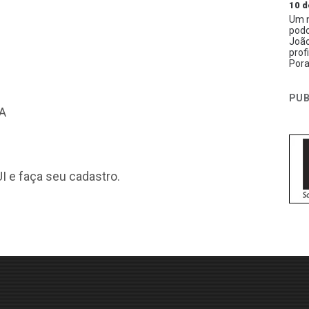
10 d
Um n
podc
João
prof
Pora
PUB
BA
I
e faça seu cadastro.