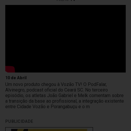
10 de Abril
Um novo produto chegou à Vozão TV! O PodFalar,
Alvinegro, podcast oficial do Ceará SC. No terceiro
episódio, os atletas João Gabriel e Melk comentam sobre
a transição da base ao profissional, a integração existente
entre Cidade Vozão e Porangabuçu e o m
PUBLICIDADE