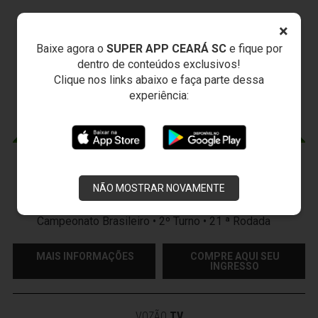
×
JOGOS DO
VOZÃO
Baixe agora o
SUPER APP CEARÁ SC
e fique por
dentro de conteúdos exclusivos!
Clique nos links abaixo e faça parte dessa
experiência:
CEARÁ X PONTE PRETA
Sexta-feira, 07/08/2026 - 20:30
NÃO MOSTRAR NOVAMENTE
Arena Vozão (Castelão) - Capital/CE
Campeonato Brasileiro • 2º Turno • 21 ª Rodada
MAIS INFORMAÇÕES
COMPRE AQUI SEU
INGRESSO
VOZÃO
TV