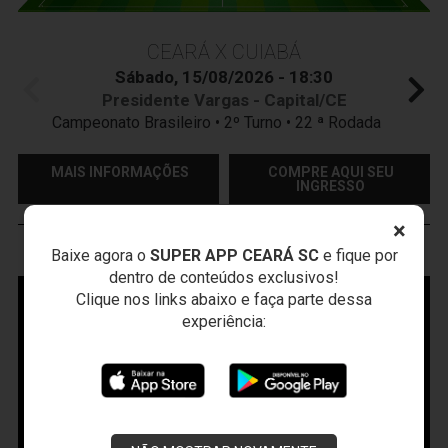
CEARÁ X CUIABÁ
Sábado, 15/08/2026 - 18:30
Presidente Vargas - Capital/CE
Campeonato Brasileiro • 2º Turno • 22 ª Rodada
MAIS INFORMAÇÕES
COMPRE AQUI SEU
INGRESSO
×
Baixe agora o
SUPER APP CEARÁ SC
e fique por
VOZÃO
TV
dentro de conteúdos exclusivos!
Clique nos links abaixo e faça parte dessa
experiência: