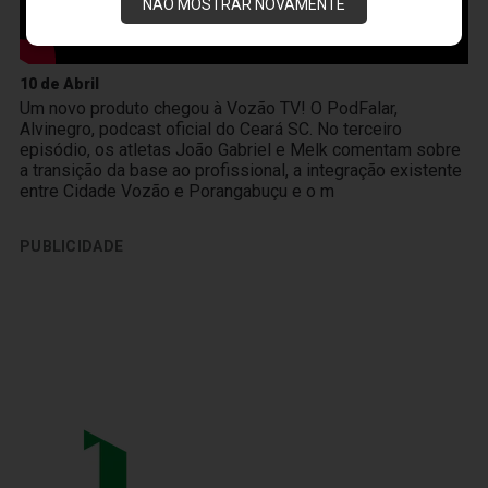
NÃO MOSTRAR NOVAMENTE
10 de Abril
Um novo produto chegou à Vozão TV! O PodFalar,
Alvinegro, podcast oficial do Ceará SC. No terceiro
episódio, os atletas João Gabriel e Melk comentam sobre
a transição da base ao profissional, a integração existente
entre Cidade Vozão e Porangabuçu e o m
PUBLICIDADE