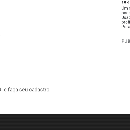
10 d
Um n
podc
João
prof
Pora
á
PUB
I
e faça seu cadastro.