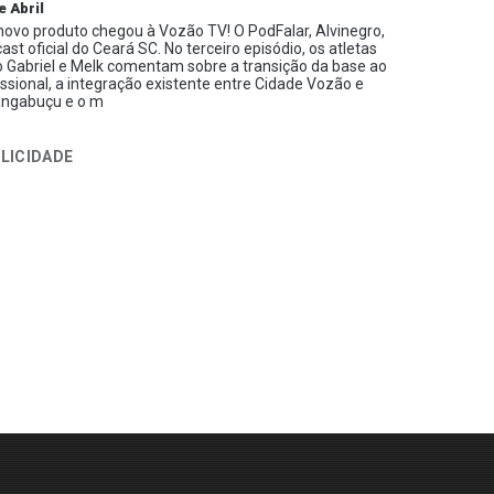
e Abril
ovo produto chegou à Vozão TV! O PodFalar, Alvinegro,
ast oficial do Ceará SC. No terceiro episódio, os atletas
 Gabriel e Melk comentam sobre a transição da base ao
issional, a integração existente entre Cidade Vozão e
ngabuçu e o m
LICIDADE