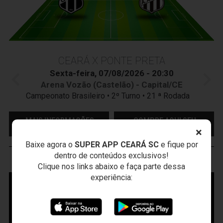
CEARÁ X PONTE PRETA
Sexta-feira, 07/08/2026 - 20:30
Arena Vozão (Castelão) - Capital/CE
Campeonato Brasileiro • 2º Turno • 21 ª Rodada
MAIS INFORMAÇÕES
COMPRE AQUI SEU
INGRESSO
×
Baixe agora o
SUPER APP CEARÁ SC
e fique por
dentro de conteúdos exclusivos!
VOZÃO
TV
Clique nos links abaixo e faça parte dessa
experiência: