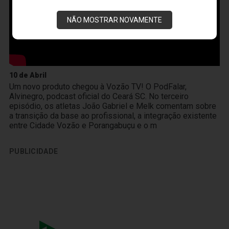
NÃO MOSTRAR NOVAMENTE
10 de Abril
Um novo produto chegou à Vozão TV! O PodFalar,
Alvinegro, podcast oficial do Ceará SC. No terceiro
episódio, os atletas João Gabriel e Melk comentam sobre
a transição da base ao profissional, a integração existente
entre Cidade Vozão e Porangabuçu e o m
PUBLICIDADE