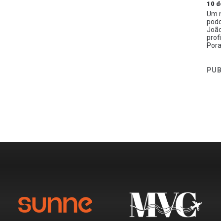
10 d
Um n
podc
João
prof
Pora
PUB