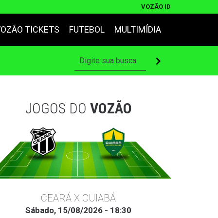
VOZÃO ID
VOZÃO TICKETS
FUTEBOL
MULTIMÍDIA
JOGOS DO
VOZÃO
CEARÁ X CUIABÁ
Sábado, 15/08/2026 - 18:30
Ter