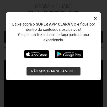
CEARÁ X CUIABÁ
Sábado, 15/08/2026 - 18:30
×
Presidente Vargas - Capital/CE
Campeonato Brasileiro • 2º Turno • 22 ª Rodada
Baixe agora o
SUPER APP CEARÁ SC
e fique por
dentro de conteúdos exclusivos!
Clique nos links abaixo e faça parte dessa
MAIS INFORMAÇÕES
COMPRE AQUI SEU
INGRESSO
experiência:
VOZÃO
TV
NÃO MOSTRAR NOVAMENTE