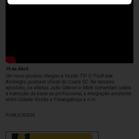
10 de Abril
Um novo produto chegou à Vozão TV! O PodFalar,
Alvinegro, podcast oficial do Ceará SC. No terceiro
episódio, os atletas João Gabriel e Melk comentam sobre
a transição da base ao profissional, a integração existente
entre Cidade Vozão e Porangabuçu e o m
PUBLICIDADE