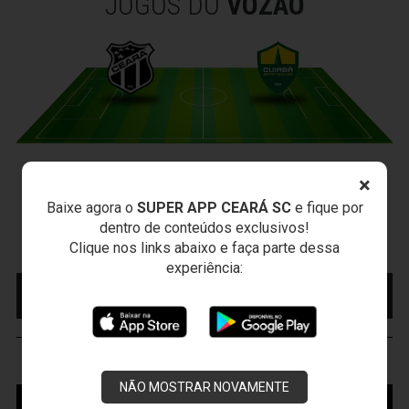
JOGOS DO
VOZÃO
CEARÁ X CUIABÁ
×
Sábado, 15/08/2026 - 18:30
Baixe agora o
SUPER APP CEARÁ SC
e fique por
Presidente Vargas - Capital/CE
dentro de conteúdos exclusivos!
Campeonato Brasileiro • 2º Turno • 22 ª Rodada
Clique nos links abaixo e faça parte dessa
experiência:
MAIS INFORMAÇÕES
COMPRE AQUI SEU
INGRESSO
VOZÃO
TV
NÃO MOSTRAR NOVAMENTE