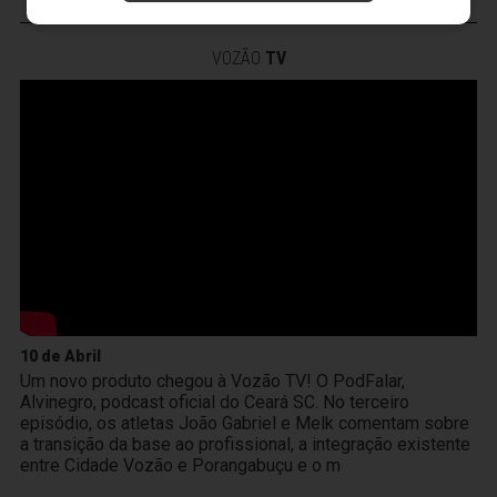
VOZÃO
TV
10 de Abril
Um novo produto chegou à Vozão TV! O PodFalar,
Alvinegro, podcast oficial do Ceará SC. No terceiro
episódio, os atletas João Gabriel e Melk comentam sobre
a transição da base ao profissional, a integração existente
entre Cidade Vozão e Porangabuçu e o m