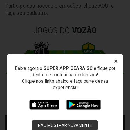
Participe das nossas promoções, clique
AQUI
e
faça seu cadastro.
JOGOS DO
VOZÃO
×
Baixe agora o
SUPER APP CEARÁ SC
e fique por
dentro de conteúdos exclusivos!
Clique nos links abaixo e faça parte dessa
CEARÁ X CUIABÁ
experiência:
Sábado, 15/08/2026 - 18:30
Presidente Vargas - Capital/CE
Campeonato Brasileiro • 2º Turno • 22 ª Rodada
MAIS INFORMAÇÕES
COMPRE AQUI SEU
INGRESSO
NÃO MOSTRAR NOVAMENTE