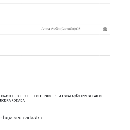
16/05 - 16:0
16/05 - 16:0
Arena Vozão (Castelão)/CE
16/05 - 18:3
16/05 - 18:3
16/05 - 18:3
BRASILEIRO. O CLUBE FOI PUNIDO PELA ESCALAÇÃO IRREGULAR DO
RCEIRA RODADA.
 faça seu cadastro.