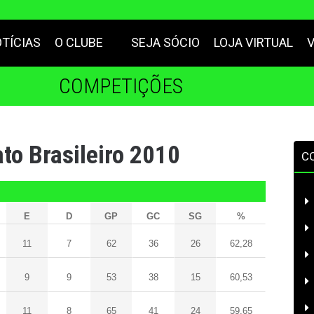
TÍCIAS
O CLUBE
SEJA SÓCIO
LOJA VIRTUAL
COMPETIÇÕES
o Brasileiro 2010
C
E
D
GP
GC
SG
%
11
7
62
36
26
62,28
9
9
53
38
15
60,53
11
8
65
41
24
59,65