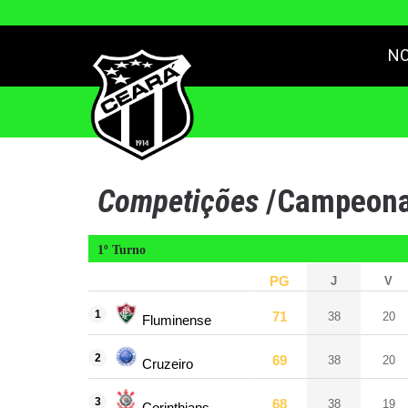
NO
Competições
/
Campeonat
1º Turno
PG
J
V
1
71
38
20
Fluminense
2
69
38
20
Cruzeiro
3
68
38
19
Corinthians