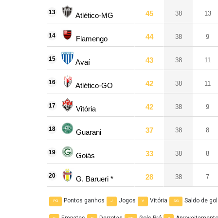
13
45
38
13
Atlético-MG
14
44
38
9
Flamengo
15
43
38
11
Avaí
16
42
38
11
Atlético-GO
17
42
38
9
Vitória
18
37
38
8
Guarani
19
33
38
8
Goiás
20
28
38
7
G. Barueri
*
Pontos ganhos
Jogos
Vitória
Saldo de go
PG
J
V
SG