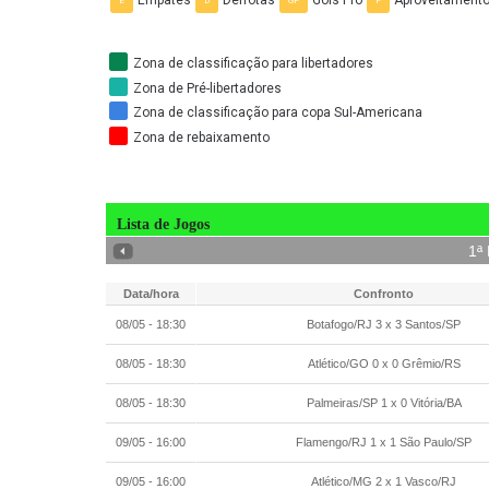
Empates
Derrotas
Gols Pró
Aproveitament
E
D
GP
P
Zona de classificação para libertadores
Zona de Pré-libertadores
Zona de classificação para copa Sul-Americana
Zona de rebaixamento
Lista de Jogos
1
ª
Avançar
Data/hora
Confronto
08/05 - 18:30
Botafogo/RJ 3 x 3 Santos/SP
08/05 - 18:30
Atlético/GO 0 x 0 Grêmio/RS
08/05 - 18:30
Palmeiras/SP 1 x 0 Vitória/BA
09/05 - 16:00
Flamengo/RJ 1 x 1 São Paulo/SP
09/05 - 16:00
Atlético/MG 2 x 1 Vasco/RJ