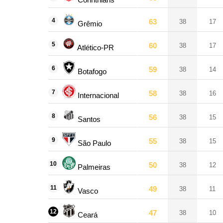
4
63
38
17
Grêmio
5
60
38
17
Atlético-PR
6
59
38
14
Botafogo
7
58
38
16
Internacional
8
56
38
15
Santos
9
55
38
15
São Paulo
10
50
38
12
Palmeiras
11
49
38
11
Vasco
12
47
38
10
Ceará