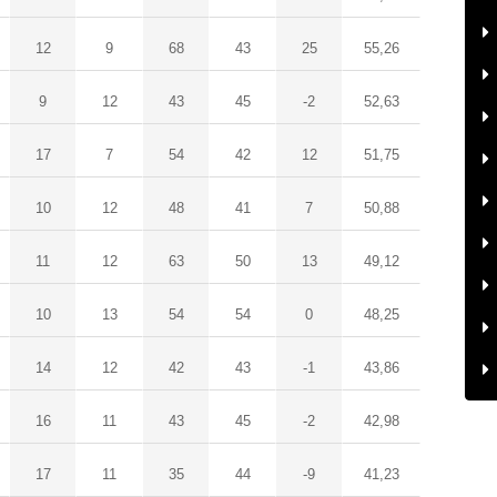
12
9
68
43
25
55,26
9
12
43
45
-2
52,63
17
7
54
42
12
51,75
10
12
48
41
7
50,88
11
12
63
50
13
49,12
10
13
54
54
0
48,25
14
12
42
43
-1
43,86
16
11
43
45
-2
42,98
17
11
35
44
-9
41,23