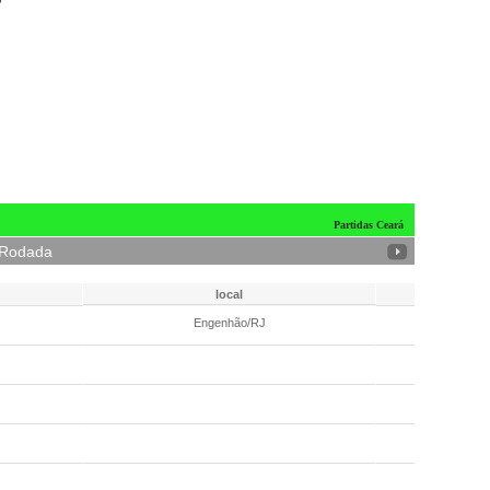
o
Partidas Ceará
 Rodada
local
Data/hora
Engenhão/RJ
15/05 - 18:3
15/05 - 18:3
15/05 - 18:3
16/05 - 16:0
16/05 - 16:0