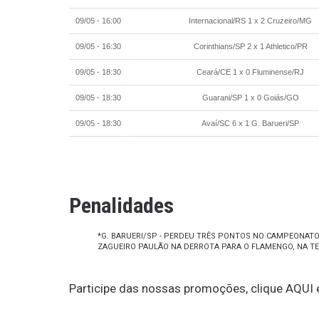
09/05 - 16:00
Internacional/RS 1 x 2 Cruzeiro/MG
09/05 - 16:30
Corinthians/SP 2 x 1 Athletico/PR
09/05 - 18:30
Ceará/CE 1 x 0 Fluminense/RJ
09/05 - 18:30
Guarani/SP 1 x 0 Goiás/GO
09/05 - 18:30
Avaí/SC 6 x 1 G. Barueri/SP
Penalidades
*G. BARUERI/SP - PERDEU TRÊS PONTOS NO CAMPEONATO 
ZAGUEIRO PAULÃO NA DERROTA PARA O FLAMENGO, NA TE
Participe das nossas promoções, clique
AQUI
e