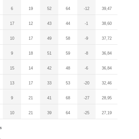
6
19
52
64
-12
39,47
17
12
43
44
-1
38,60
10
17
49
58
-9
37,72
9
18
51
59
-8
36,84
15
14
42
48
-6
36,84
13
17
33
53
-20
32,46
9
21
41
68
-27
28,95
10
21
39
64
-25
27,19
ls