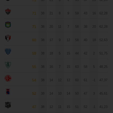
Atlético-PR
71
38
21
8
9
59
43
16
62,28
Vitória
71
38
20
11
7
58
38
20
62,28
São Caetano
60
38
17
9
12
58
40
18
52,63
Joinville
59
38
18
5
15
44
42
2
51,75
Avaí
55
38
16
7
15
63
58
5
48,25
América-MG
54
38
14
12
12
60
61
-1
47,37
América-RN
52
38
14
10
14
50
47
3
45,61
Paraná
47
38
12
11
15
51
52
-1
41,23
Ceará