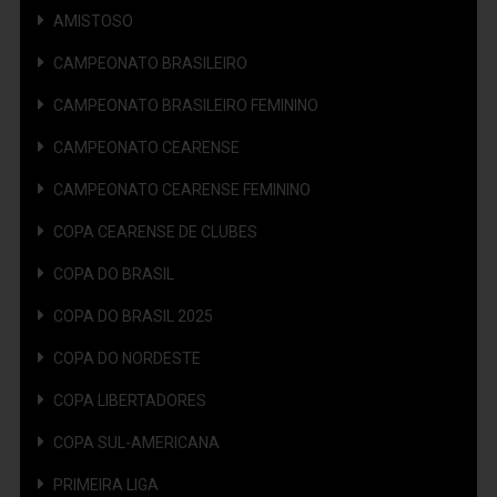
AMISTOSO
CAMPEONATO BRASILEIRO
CAMPEONATO BRASILEIRO FEMININO
CAMPEONATO CEARENSE
CAMPEONATO CEARENSE FEMININO
COPA CEARENSE DE CLUBES
COPA DO BRASIL
COPA DO BRASIL 2025
COPA DO NORDESTE
COPA LIBERTADORES
COPA SUL-AMERICANA
PRIMEIRA LIGA