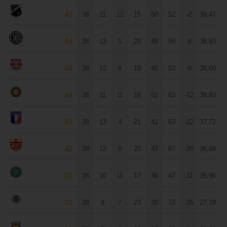
45
38
11
12
15
50
52
-2
39,47
ABC
44
38
13
5
20
48
56
-8
38,60
ASA
44
38
12
8
18
45
53
-8
38,60
Bragantino
44
38
11
11
16
51
63
-12
38,60
Boa
43
38
13
4
21
41
63
-22
37,72
Guaratinguetá
42
38
12
6
20
47
67
-20
36,84
CRB
41
38
10
11
17
36
47
-11
35,96
Guarani
31
38
8
7
23
38
73
-35
27,19
Ipatinga