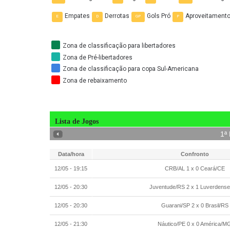
Empates
Derrotas
Gols Pró
Aproveitament
E
D
GP
P
Zona de classificação para libertadores
Zona de Pré-libertadores
Zona de classificação para copa Sul-Americana
Zona de rebaixamento
Lista de Jogos
1
ª
Avançar
Data/hora
Confronto
12/05 - 19:15
CRB/AL 1 x 0 Ceará/CE
12/05 - 20:30
Juventude/RS 2 x 1 Luverdens
12/05 - 20:30
Guarani/SP 2 x 0 Brasil/RS
12/05 - 21:30
Náutico/PE 0 x 0 América/M