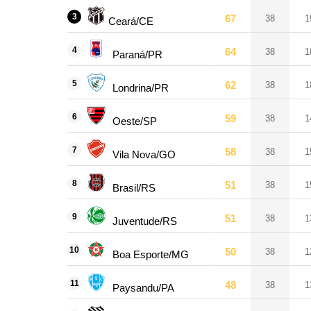
3
67
38
1
Ceará/CE
4
64
38
1
Paraná/PR
5
62
38
1
Londrina/PR
6
59
38
1
Oeste/SP
7
58
38
1
Vila Nova/GO
8
51
38
1
Brasil/RS
9
51
38
1
Juventude/RS
10
50
38
1
Boa Esporte/MG
11
48
38
1
Paysandu/PA