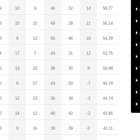
9
10
9
46
32
14
58,77
8
10
10
49
28
21
56,14
8
8
12
56
46
10
54,39
4
17
7
43
31
12
51,75
5
13
10
38
30
8
50,88
5
6
17
43
50
-7
44,74
3
12
13
36
38
-2
44,74
2
14
12
40
42
-2
43,86
3
9
16
39
39
0
42,11