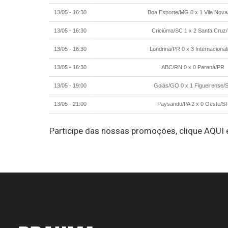
13/05 - 16:30
Boa Esporte/MG 0 x 1 Vila Nov
13/05 - 16:30
Criciúma/SC 1 x 2 Santa Cruz
13/05 - 16:30
Londrina/PR 0 x 3 Internaciona
13/05 - 16:30
ABC/RN 0 x 0 Paraná/PR
13/05 - 19:00
Goiás/GO 0 x 1 Figueirense/
13/05 - 21:00
Paysandu/PA 2 x 0 Oeste/S
Participe das nossas promoções, clique
AQUI
e