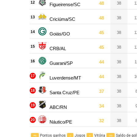
12
48
38
1
Figueirense/SC
13
48
38
1
Criciúma/SC
14
45
38
1
Goiás/GO
15
45
38
1
CRB/AL
16
44
38
1
Guarani/SP
17
44
38
1
Luverdense/MT
18
37
38
Santa Cruz/PE
19
34
38
ABC/RN
20
32
38
Náutico/PE
Pontos ganhos
Jogos
Vitória
Saldo de go
PG
J
V
SG