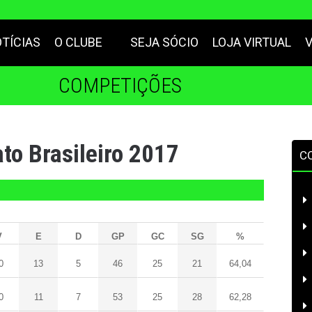
TÍCIAS
O CLUBE
SEJA SÓCIO
LOJA VIRTUAL
COMPETIÇÕES
o Brasileiro 2017
C
V
E
D
GP
GC
SG
%
0
13
5
46
25
21
64,04
0
11
7
53
25
28
62,28