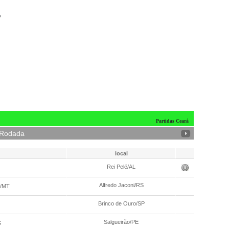
o
Partidas Ceará
 Rodada
local
Data/hora
Rei Pelé/AL
16/05 - 19:1
Alfredo Jaconi/RS
e/MT
16/05 - 21:3
Brinco de Ouro/SP
19/05 - 19:1
Salgueirão/PE
G
19/05 - 20:3