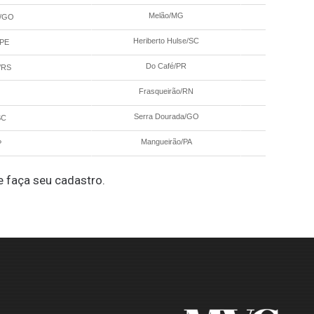
Melão/MG
a/GO
19/05 - 21:3
Heriberto Hulse/SC
/PE
20/05 - 16:3
Do Café/PR
l/RS
20/05 - 16:3
Frasqueirão/RN
20/05 - 16:3
Serra Dourada/GO
SC
20/05 - 16:3
Mangueirão/PA
P
20/05 - 19:0
 faça seu cadastro.