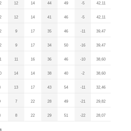
2
12
14
44
49
-5
42,11
2
12
14
41
46
-5
42,11
2
9
17
35
46
-11
39,47
2
9
17
34
50
-16
39,47
1
11
16
36
46
-10
38,60
0
14
14
38
40
-2
38,60
8
13
17
43
54
-11
32,46
9
7
22
28
49
-21
29,82
8
8
22
29
51
-22
28,07
ls