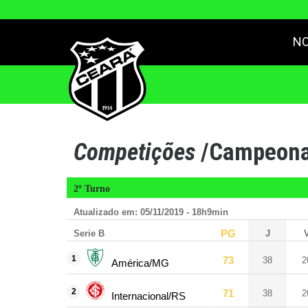
NO
Competições
/
Campeonat
2º Turno
Atualizado em: 05/11/2019 - 18h9min
PG
Serie B
J
1
73
38
2
América/MG
2
71
38
2
Internacional/RS