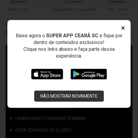
Data/hora
Confronto
Data/hora
26/04 - 16:00
Fortaleza/CE 2 x 1 Ceará/CE
03/05 - 16:00
Participe das nossas promoções, clique
AQUI
e faça
×
seu cadastro.
Baixe agora o
SUPER APP CEARÁ SC
e fique por
dentro de conteúdos exclusivos!
Clique nos links abaixo e faça parte dessa
COMPETIÇÕES
experiência:
AMISTOSO
CAMPEONATO BRASILEIRO
CAMPEONATO BRASILEIRO FEMININO
NÃO MOSTRAR NOVAMENTE
CAMPEONATO CEARENSE
CAMPEONATO CEARENSE FEMININO
COPA CEARENSE DE CLUBES