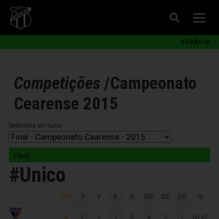
VOZÃO ID
Competições
/
Campeonato
Cearense 2015
Selecione um turno
Final
#Unico
PG
J
V
E
D
GP
GC
SG
%
4
2
1
1
0
4
3
1
66,67