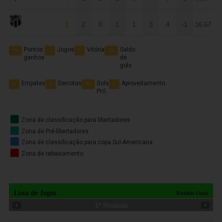
Fortaleza
1
2
0
1
1
3
4
-1
16,67
Ceará
Pontos
Jogos
Vitória
Saldo
PG
J
V
SG
ganhos
de
gols
Empates
Derrotas
Gols
Aproveitamento
E
D
GP
P
Pró
Zona de classificação para libertadores
Zona de Pré-libertadores
Zona de classificação para copa Sul-Americana
Zona de rebaixamento
Lista de Jogos
Partidas Ceará
1
ª Rodada