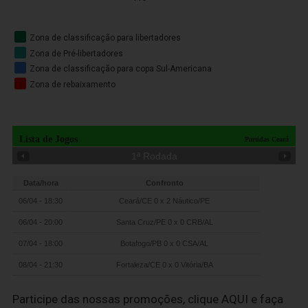
Zona de classificação para libertadores
Zona de Pré-libertadores
Zona de classificação para copa Sul-Americana
Zona de rebaixamento
Lista de Jogos
Partidas Ceará
1
ª Rodada
Data/hora
Confronto
06/04 - 18:30
Ceará/CE 0 x 2 Náutico/PE
06/04 - 20:00
Santa Cruz/PE 0 x 0 CRB/AL
07/04 - 18:00
Botafogo/PB 0 x 0 CSA/AL
08/04 - 21:30
Fortaleza/CE 0 x 0 Vitória/BA
Participe das nossas promoções, clique
AQUI
e faça