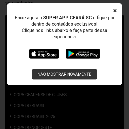
seu cadastro.
×
Baixe agora o
SUPER APP CEARÁ SC
e fique por
COMPETIÇÕES
dentro de conteúdos exclusivos!
Clique nos links abaixo e faça parte dessa
experiência:
AMISTOSO
CAMPEONATO BRASILEIRO
CAMPEONATO BRASILEIRO FEMININO
CAMPEONATO CEARENSE
NÃO MOSTRAR NOVAMENTE
CAMPEONATO CEARENSE FEMININO
COPA CEARENSE DE CLUBES
COPA DO BRASIL
COPA DO BRASIL 2025
COPA DO NORDESTE