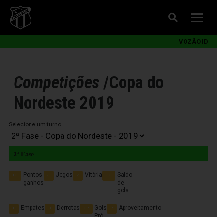
VOZÃO ID
Competições
/
Copa do
Nordeste 2019
Selecione um turno
2ª Fase
Pontos
Jogos
Vitória
Saldo
PG
J
V
SG
ganhos
de
gols
Empates
Derrotas
Gols
Aproveitamento
E
D
GP
P
Pró