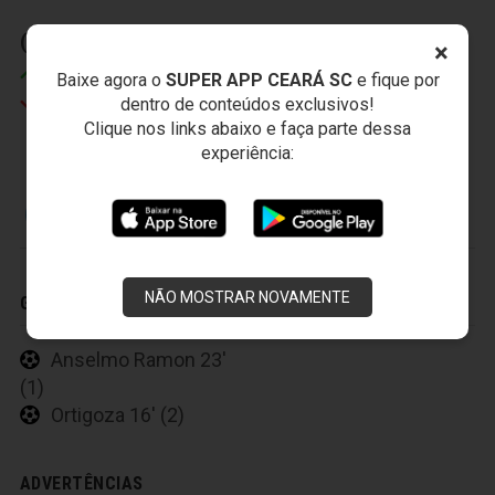
(2) 27' (2)
×
Sinho
Baixe agora o
SUPER APP CEARÁ SC
e fique por
Michel
dentro de conteúdos exclusivos!
Clique nos links abaixo e faça parte dessa
experiência:
CRUZEIRO ESPORTE CLUBE
NÃO MOSTRAR NOVAMENTE
GOLS
Anselmo Ramon 23'
(1)
Ortigoza 16' (2)
ADVERTÊNCIAS