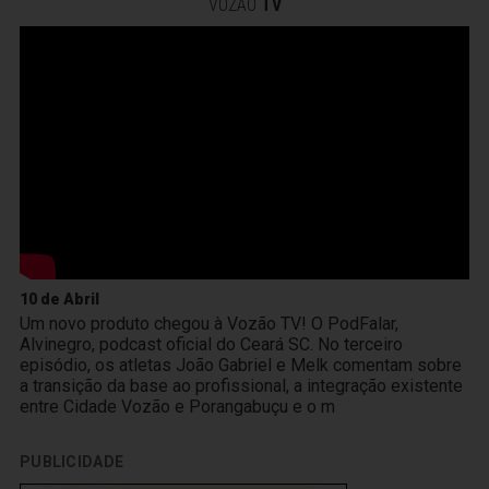
VOZÃO
TV
10 de Abril
Um novo produto chegou à Vozão TV! O PodFalar,
Alvinegro, podcast oficial do Ceará SC. No terceiro
episódio, os atletas João Gabriel e Melk comentam sobre
a transição da base ao profissional, a integração existente
entre Cidade Vozão e Porangabuçu e o m
PUBLICIDADE