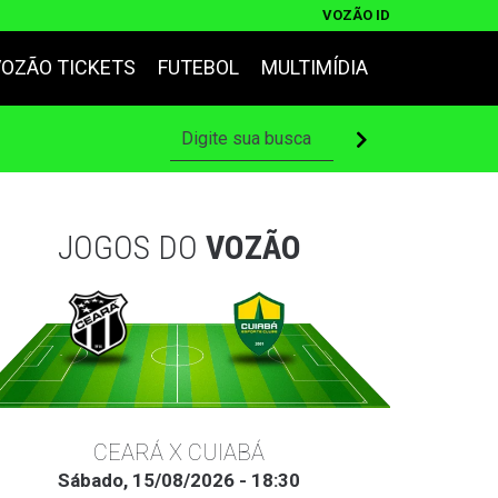
VOZÃO ID
VOZÃO TICKETS
FUTEBOL
MULTIMÍDIA
JOGOS DO
VOZÃO
CEARÁ X CUIABÁ
Sábado, 15/08/2026 - 18:30
Ter