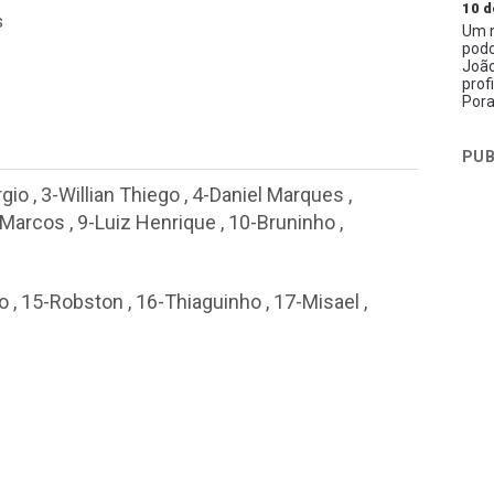
10 d
s
Um n
podc
João
prof
Pora
PUB
rgio
,
3-Willian Thiego
,
4-Daniel Marques
,
 Marcos
,
9-Luiz Henrique
,
10-Bruninho
,
o
,
15-Robston
,
16-Thiaguinho
,
17-Misael
,