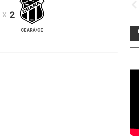
2
X
CEARÁ/CE