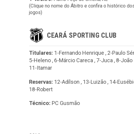
(Clique no nome do Ábitro e confira o histórico do
jogos)
CEARÁ SPORTING CLUB
Titulares:
1-Fernando Henrique
,
2-Paulo Sé
5-Heleno
,
6-Márcio Careca
,
7-Juca
,
8-João
11-Itamar
Reservas:
12-Adílson
,
13-Luizão
,
14-Eusébi
18-Robert
Técnico:
PC Gusmão