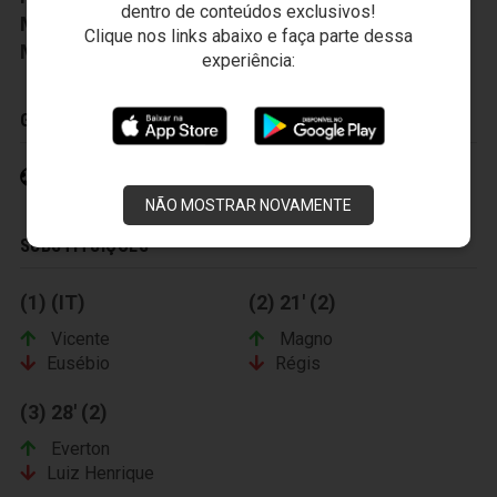
dentro de conteúdos exclusivos!
Médico:
Joaquim Garcia
Clique nos links abaixo e faça parte dessa
Massagista:
Victor Sávio
experiência:
GOLS
Leandro Chaves 35' (2)
NÃO MOSTRAR NOVAMENTE
SUBSTITUIÇÕES
(1) (IT)
(2) 21' (2)
Vicente
Magno
Eusébio
Régis
(3) 28' (2)
Everton
Luiz Henrique