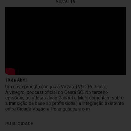
VOZÃO
TV
10 de Abril
Um novo produto chegou à Vozão TV! O PodFalar,
Alvinegro, podcast oficial do Ceará SC. No terceiro
episódio, os atletas João Gabriel e Melk comentam sobre
a transição da base ao profissional, a integração existente
entre Cidade Vozão e Porangabuçu e o m
PUBLICIDADE