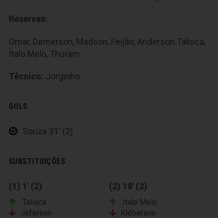
Reservas:
Omar, Demerson, Madson, Feijão, Anderson Talisca,
Ítalo Melo, Thuram.
Técnico:
Jorginho
GOLS
Souza 31' (2)
SUBSTITUIÇÕES
(1) 1' (2)
(2) 18' (2)
Talisca
Italo Melo
Jéferson
Kléberson