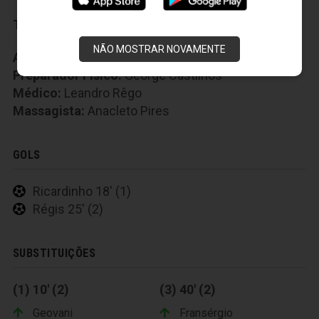
Técnico:
Ricardinho
NÃO MOSTRAR NOVAMENTE
Auxiliar Técnico:
Anderson Silva
Preparador Fisico:
George Castilhos
Médico:
Leandro Rêgo
Massagista:
Anacleto Pires
GOLS
Ricardinho 18' (1)
Régis 25' (2)
SUBSTITUIÇÕES
(1) 10' (2)
(3) 40' (2)
Geovani
Fransérgio