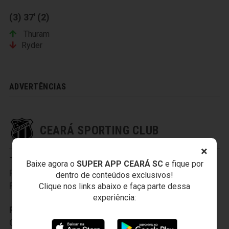
(3) 37' (2)
Thuram
Ryder
ADVERTÊNCIAS
CEARÁ SPORTING CLUB
×
Titulares:
Fernando Henrique
,
Eric
,
Cleiton
,
Baixe agora o
SUPER APP CEARÁ SC
e fique por
Rafael Vaz
,
Vicente
,
João Marcos
,
Régis
,
Válber
,
dentro de conteúdos exclusivos!
Ricardinho
,
Magno Alves
,
Pingo
Clique nos links abaixo e faça parte dessa
experiência:
Reservas:
Diónantan
,
Marlon
,
Gerley
,
Fransérgio
,
Geovani
,
Cléo
,
Gabriel Moraes