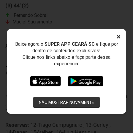
(3) 44' (2)
Fernando Sobral
Maciel Sacramento
×
Baixe agora o
SUPER APP CEARÁ SC
e fique por
ADVERTÊNCIAS
dentro de conteúdos exclusivos!
Clique nos links abaixo e faça parte dessa
experiência:
CEARÁ SPORTING CLUB
Titulares:
1-Fernando Henrique
,
2-Eric
,
3-Douglas
,
4-Diogo Orlando
,
5-Diego Silva
,
6-Vicente
,
7-Lulinha
NÃO MOSTRAR NOVAMENTE
,
8-João Marcos
,
9-Mota
,
10-Ricardinho
,
11-Magno Alves
Reservas:
12-Tiago Campagnaro
,
13-Gerley
,
14-Dener
,
15-Válber
,
16-Luiz Henrique
,