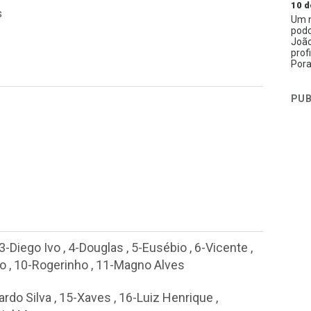
10 d
s
Um n
podc
João
prof
Pora
PUB
3-Diego Ivo
,
4-Douglas
,
5-Eusébio
,
6-Vicente
,
o
,
10-Rogerinho
,
11-Magno Alves
ardo Silva
,
15-Xaves
,
16-Luiz Henrique
,