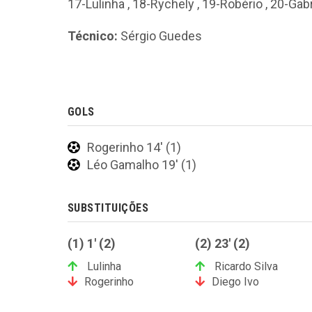
17-Lulinha
,
18-Rychely
,
19-Robério
,
20-Gabr
Técnico:
Sérgio Guedes
GOLS
Rogerinho 14' (1)
Léo Gamalho 19' (1)
SUBSTITUIÇÕES
(1) 1' (2)
(2) 23' (2)
Lulinha
Ricardo Silva
Rogerinho
Diego Ivo