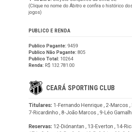
(Clique no nome do Ábitro e confira o histórico do
jogos)
PUBLICO E RENDA
Publico Pagante:
9459
Publico Não Pagante:
805
Publico Total:
10264
Renda:
R$ 132.781.00
CEARÁ SPORTING CLUB
Titulares:
1-Fernando Henrique
,
2-Marcos
,
7-Ricardinho
,
8-João Marcos
,
9-Léo Gamalh
Reservas:
12-Diónantan
,
13-Everton
,
14-Ric