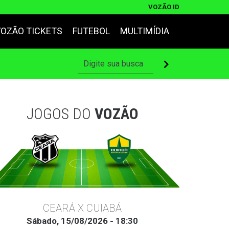
VOZÃO ID
VOZÃO TICKETS
FUTEBOL
MULTIMÍDIA
JOGOS DO
VOZÃO
CEARÁ X CUIABÁ
Sábado, 15/08/2026 - 18:30
Ter