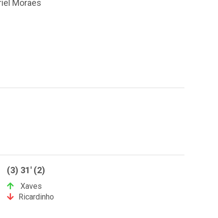
iel Moraes
(3) 31' (2)
Xaves
Ricardinho