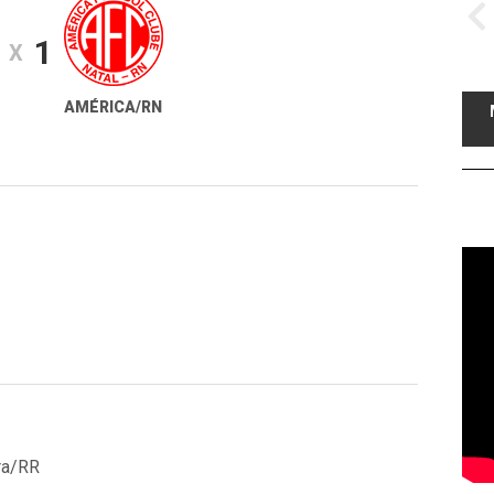
1
X
AMÉRICA/RN
ra/RR