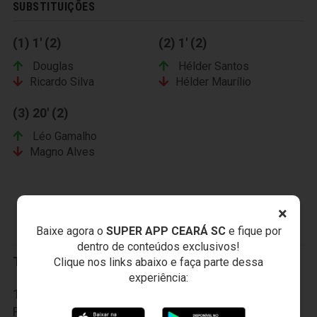
SUBSTITUIÇÕES
(1) 1' (2)
(2) 1' (2)
Douglas
Hélder Santos
Ricardo Silva
Hélder Maurílio
(3) 20' (2)
Léo Gamalho
Magno Alves
×
ABC FUTEBOL CLUBE
Baixe agora o
SUPER APP CEARÁ SC
e fique por
dentro de conteúdos exclusivos!
Titulares:
Clique nos links abaixo e faça parte dessa
experiência:
1-Getúlio Vargas, 2-Bileu, 3-Flavio Boaventura, 4-
Rogélio e 6-Testone; 5-Edson, 8-Daniel Paulista, 10-