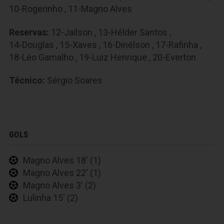
10-Rogerinho
,
11-Magno Alves
Reservas:
12-Jailson
,
13-Hélder Santos
,
14-Douglas
,
15-Xaves
,
16-Dinélson
,
17-Rafinha
,
18-Léo Gamalho
,
19-Luiz Henrique
,
20-Everton
Técnico:
Sérgio Soares
GOLS
Magno Alves 18' (1)
Magno Alves 22' (1)
Magno Alves 3' (2)
Lulinha 15' (2)