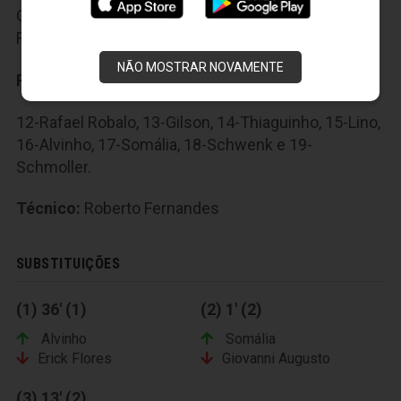
Giovanni Augusto e 11-Erick Flores; 7-Pingo e 9-
Rodrigo Silva.
NÃO MOSTRAR NOVAMENTE
Reservas:
12-Rafael Robalo, 13-Gilson, 14-Thiaguinho, 15-Lino,
16-Alvinho, 17-Somália, 18-Schwenk e 19-
Schmoller.
Técnico:
Roberto Fernandes
SUBSTITUIÇÕES
(1) 36' (1)
(2) 1' (2)
Alvinho
Somália
Erick Flores
Giovanni Augusto
(3) 13' (2)