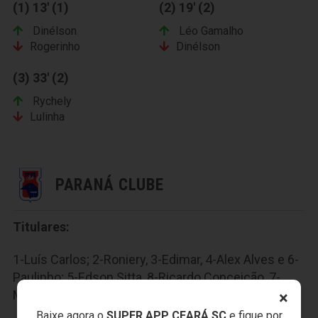
(1) 13' (1)
(2) 19' (2)
Dinélson
Léo Gamalho
Rogerinho
Dinélson
(3) 33' (2)
Rychely
Lulinha
PARANÁ CLUBE
Titulares:
1-Luís Carlos; 2-Roniery, 3-Edimar, 4-Alex Alves e 6-
Paulinho; 5-Edson Sitta, 8-Ricardo Conceição, 7-
Moacir e 10-J.J. Morales; 9-Reinaldo e 11-Kayke.
×
Baixe agora o
SUPER APP CEARÁ SC
e fique por