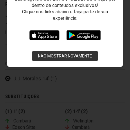
Reservas:
dentro de conteúdos exclusivos!
Clique nos links abaixo e faça parte dessa
12-Marcão, 13-Alex Bruno, 14-Gilson, 15-Cambará,
experiência:
16-Paulinho Oliveira, 17-Fernando Gabriel, 18-
Luisinho, 19-Ronaldo Mendes e 20-Welington.
Técnico:
Dado Cavalcanti
NÃO MOSTRAR NOVAMENTE
GOLS
J.J. Morales 14' (1)
SUBSTITUIÇÕES
(1) 1' (2)
(2) 14' (2)
Cambará
Welington
Edson Sitta
Cambará