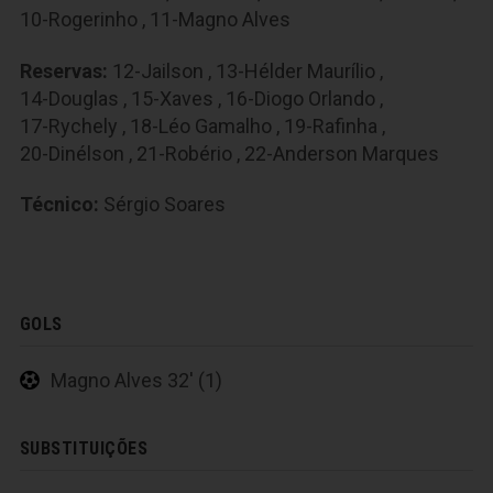
10-Rogerinho
,
11-Magno Alves
Reservas:
12-Jailson
,
13-Hélder Maurílio
,
14-Douglas
,
15-Xaves
,
16-Diogo Orlando
,
17-Rychely
,
18-Léo Gamalho
,
19-Rafinha
,
20-Dinélson
,
21-Robério
,
22-Anderson Marques
Técnico:
Sérgio Soares
GOLS
Magno Alves 32' (1)
SUBSTITUIÇÕES