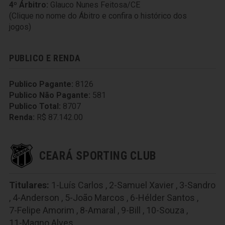
4º Árbitro:
Glauco Nunes Feitosa/CE
(Clique no nome do Ábitro e confira o histórico dos
jogos)
PUBLICO E RENDA
Publico Pagante:
8126
Publico Não Pagante:
581
Publico Total:
8707
Renda:
R$ 87.142.00
CEARÁ SPORTING CLUB
Titulares:
1-Luís Carlos
,
2-Samuel Xavier
,
3-Sandro
,
4-Anderson
,
5-João Marcos
,
6-Hélder Santos
,
7-Felipe Amorim
,
8-Amaral
,
9-Bill
,
10-Souza
,
11-Magno Alves