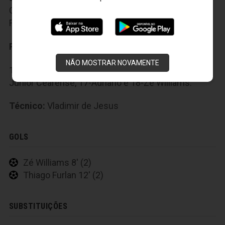
Cleyton, 9-Reinaldo, 10-Maranhão e 11-Thiago
Furlan.
Reservas:
NÃO MOSTRAR NOVAMENTE
12-Aliardo, 13-Daniel, 14-Patuta, 15-Tininho, 16-
Júnior Cearense, 17-Adriano e 18-Zé Williams.
Técnico:
Vladimir de Jesus
GOLS
Zé Williams 8' (2)
Thiago Furlan 12' (2)
SUBSTITUIÇÕES