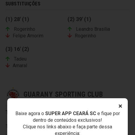
SUBSTITUIÇÕES
(1) 28' (1)
(2) 39' (1)
Rogerinho
Leandro Brasília
Felipe Amorim
Rogerinho
(3) 16' (2)
Tadeu
Amaral
GUARANY SPORTING CLUB
×
Titulares:
Baixe agora o
SUPER APP CEARÁ SC
e fique por
dentro de conteúdos exclusivos!
1-André Zuba; 2-Marcos Vinícius, 3-Joécio, 4-
Clique nos links abaixo e faça parte dessa
experiência:
Juliano, 5-Rodrigo Vitor, 6-Ivonaldo, 7-Zé Augusto, 8-